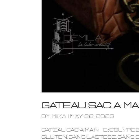
Gateau Sac a ma
by
mika
|
May 26, 2023
Gateau Sac a main Découvrez 
gluten, sans lactose, sans 