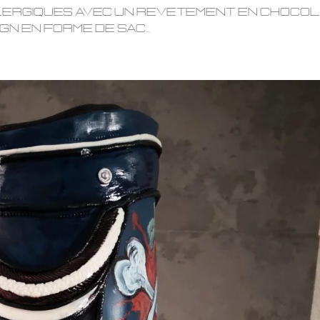
llergiques avec un revetement en choco
gn en forme de sac...