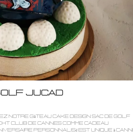
golf Jucad
z notre gâteau cake design sac de golf
 yacht club de cannes comme cadeau
niversaire personnalisé est unique à cann