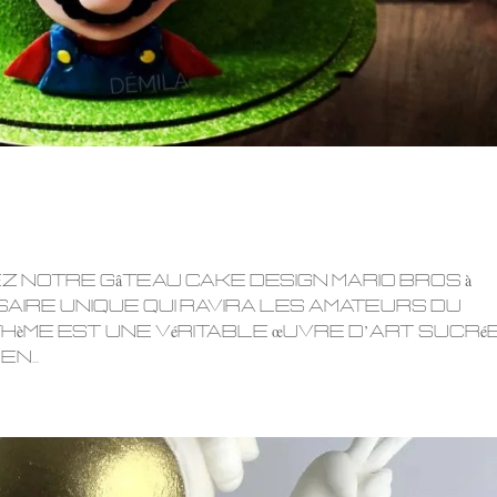
 notre gâteau cake design Mario Bros à
aire unique qui ravira les amateurs du
 thème est une véritable œuvre d’art sucrée
n...