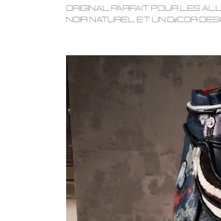
original parfait pour les a
noir naturel et un décor desi