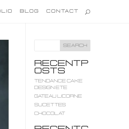
LIO
BLOG
CONTACT
Search
R e c e n t P
o s t s
tendance cake
design ete
Gateau licorne
Sucettes
Chocolat