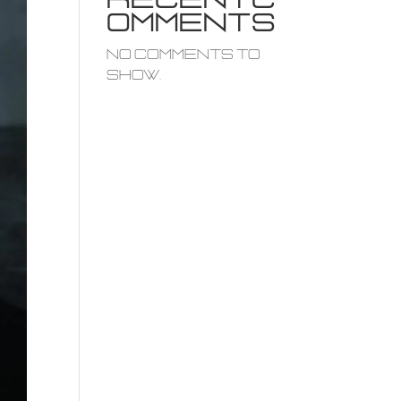
R e c e n t C
o m m e n t s
No comments to
show.