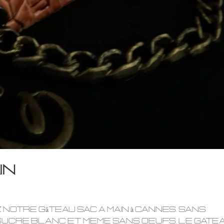
in
notre gâteau sac a main à Cannes. sans
sucre blanc et meme sans oeufs. Le gate