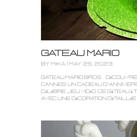
Gateau Mario
by
mika
|
May 25, 2023
Gateau Mario Bros Découvrez
Cannes. Un cadeau d’annivers
célèbre jeu vidéo. Ce gâteau à
avec une décoration détaillée e