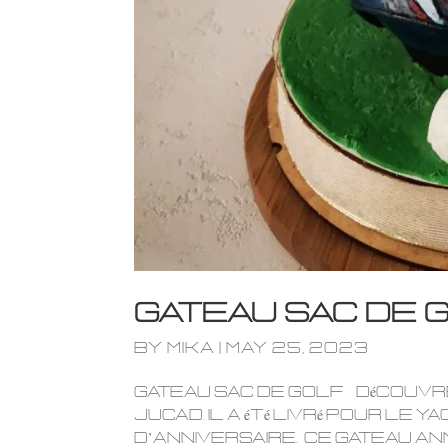
Gateau sac de 
by
mika
|
May 25, 2023
Gateau Sac de golf Découvre
Jucad. Il a été livré pour le
d’anniversaire. ce gateau an