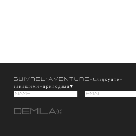
S u i v r e l ‘ a v e n t u r e – С л і д к у й т е –
з а н а ш и м и – п р и г о д ам и▼
D E M I L A ©