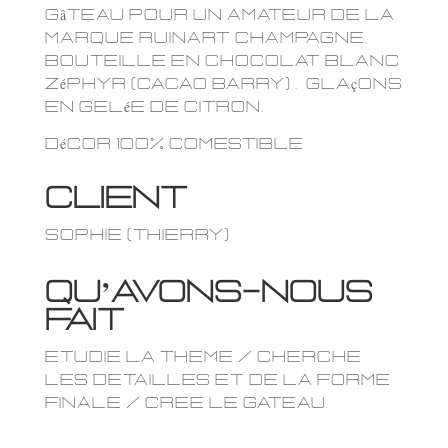
Gâteau pour un amateur de la
marque Ruinart champagne.
Bouteille en chocolat blanc
Zéphyr (Cacao Barry) . Glaçons
en gelée de citron.
Décor 100% comestible
CLIENT
Sophie (Thierry)
qu’avons-nous
fait
Etudie la theme / Cherche
les detailles et de la forme
finale / Cree le gateau